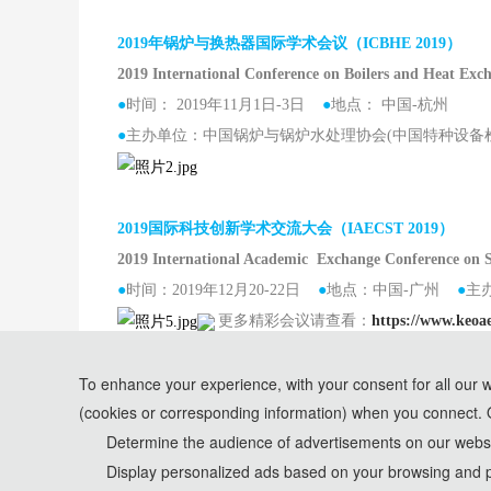
2019年锅炉与换热器国际学术会议（ICBHE 2019）
2019 International Conference on Boilers and Heat Exc
●
时间： 2019年11月1日-3日
●
地点： 中国-杭州
●
主办单位：中国锅炉与锅炉水处理协会(中国特种设备
2019国际科技创新学术交流大会（IAECST 2019）
2019 International Academic Exchange Conference on S
●
时间：2019年12月20-22日
●
地点：中国-广州
●
主
更多精彩会议请查看：
https://www.keoae
To enhance your experience, with your consent for all our 
(cookies or corresponding information) when you connect. 
*Some visual materials on this website were generated with th
Determine the audience of advertisements on our websit
Display personalized ads based on your browsing and p
Privacy Policy