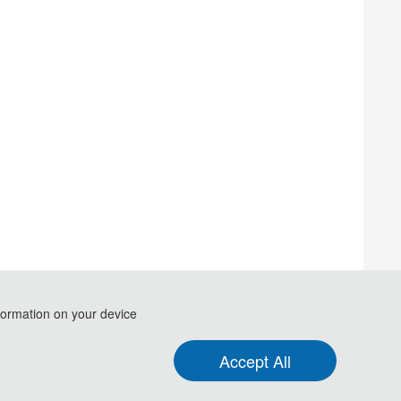
formation on your device
.
Accept All
t and Big Data Analysis (PMBDA 2021)