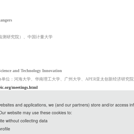
hangers
检测研究院）、中国计量大学
cience and Technology Innovation
办单位：河海大学、华南理工大学、广州大学、APER亚太创新经济研究院
ic.org/meetings.html
websites and applications, we (and our partners) store and/or access in
Our website may use these cookies to:
e assistance of AI tools and are used solely for conference communication purposes
e without collecting data
rofile
2021 International Conference on Public Managemen